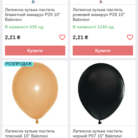
Латексна кулька пастель
Латексна кулька пастель
блакитний макарун P29 10"
рожевий макарун P28 10"
Balonevi
Balonevi
В наявності 630 од.
В наявності 1240 од.
2,21
2,21
₴
₴
Купити
Купити
РОЗПРОДАЖ
Латексна кулька пастель
Латексна кулька пастель
тілесний 10" Balonevi
чорний P07 10" Balonevi