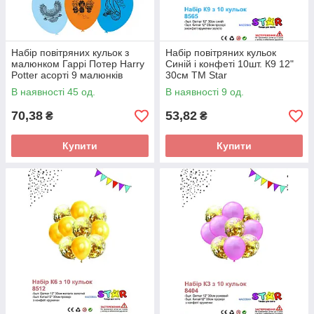
Набір повітряних кульок з
Набір повітряних кульок
малюнком Гаррі Потер Harry
Синій і конфеті 10шт. К9 12"
Potter асорті 9 малюнків
30см ТМ Star
BelBal 12" 30см ТМ Star Elit
В наявності 45 од.
В наявності 9 од.
70,38
53,82
₴
₴
Купити
Купити