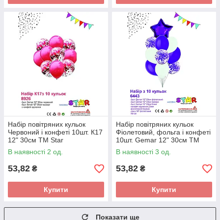
Набір повітряних кульок
Набір повітряних кульок
Червоний і конфеті 10шт. К17
Фіолетовий, фольга і конфеті
12" 30см ТМ Star
10шт. Gemar 12" 30см ТМ
Star
В наявності 2 од.
В наявності 3 од.
53,82
53,82
₴
₴
Купити
Купити
Показати ще