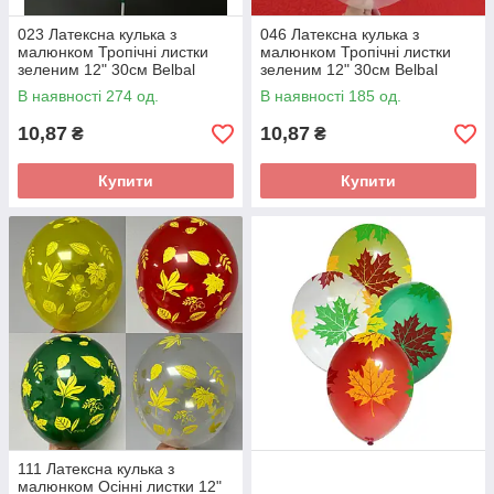
023 Латексна кулька з
046 Латексна кулька з
малюнком Тропічні листки
малюнком Тропічні листки
зеленим 12" 30см Belbal
зеленим 12" 30см Belbal
білий 002 ТМ Star
прозорий 038 ТМ Star
В наявності 274 од.
В наявності 185 од.
10,87
10,87
₴
₴
Купити
Купити
111 Латексна кулька з
малюнком Осінні листки 12"