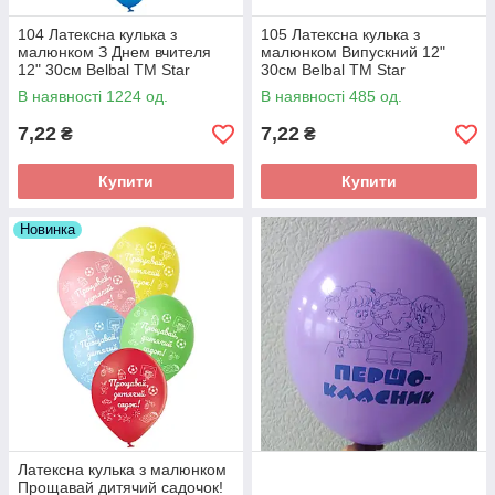
104 Латексна кулька з
105 Латексна кулька з
малюнком З Днем вчителя
малюнком Випускний 12"
12" 30см Belbal ТМ Star
30см Belbal ТМ Star
В наявності 1224 од.
В наявності 485 од.
7,22
7,22
₴
₴
Купити
Купити
Новинка
Латексна кулька з малюнком
Прощавай дитячий садочок!