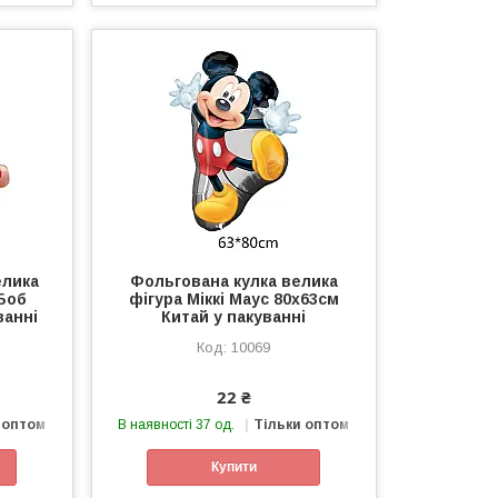
елика
Фольгована кулка велика
 Боб
фігура Міккі Маус 80х63см
ванні
Китай у пакуванні
10069
22 ₴
 оптом
В наявності 37 од.
Тільки оптом
Купити