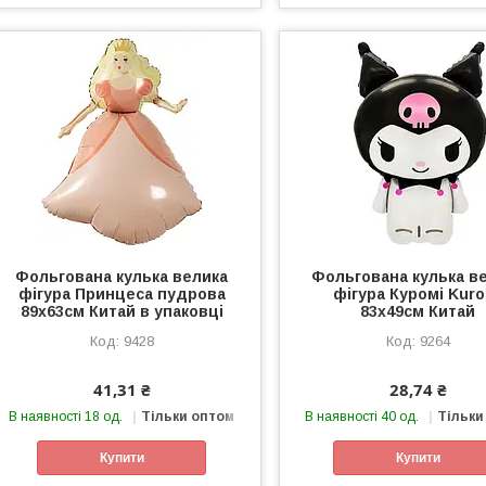
Фольгована кулька велика
Фольгована кулька в
фігура Принцеса пудрова
фігура Куромі Kuro
89х63см Китай в упаковці
83х49см Китай
9428
9264
41,31 ₴
28,74 ₴
В наявності 18 од.
Тільки оптом
В наявності 40 од.
Тільки
Купити
Купити