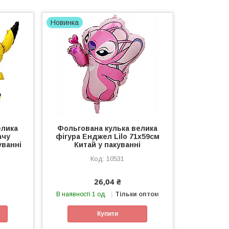
Новинка
елика
Фольгована кулька велика
ачу
фігура Енджел Lilo 71х59см
уванні
Китай у пакуванні
10531
26,04 ₴
В наявності 1 од.
Тільки оптом
Купити