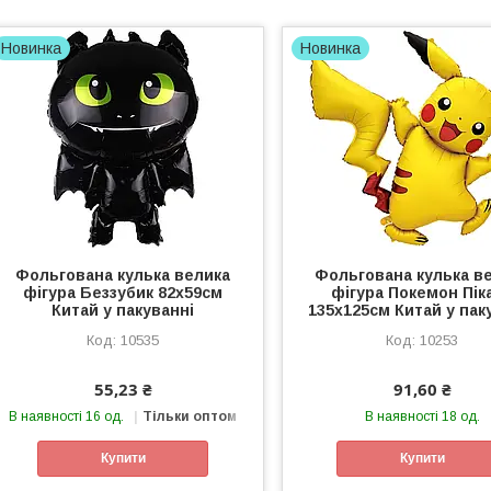
Новинка
Новинка
Фольгована кулька велика
Фольгована кулька в
фігура Беззубик 82х59см
фігура Покемон Пік
Китай у пакуванні
135х125см Китай у пак
10535
10253
55,23 ₴
91,60 ₴
В наявності 16 од.
Тільки оптом
В наявності 18 од.
Купити
Купити