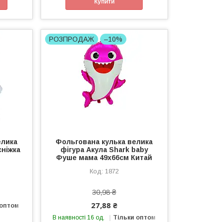
Купити
РОЗПРОДАЖ
–10%
елика
Фольгована кулька велика
сніжка
фігура Акула Shark baby
Фуше мама 49х66см Китай
1872
30,98 ₴
27,88 ₴
 оптом
В наявності 16 од.
Тільки оптом