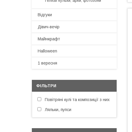
Гелієві кульки, арки, фотозони
Відгуки
Дівич-вечір
Майнкрафт
Halloween
1 вересня
ФІЛЬТРИ
Повітряні кулі та композиції з них
Ляльки, пупси