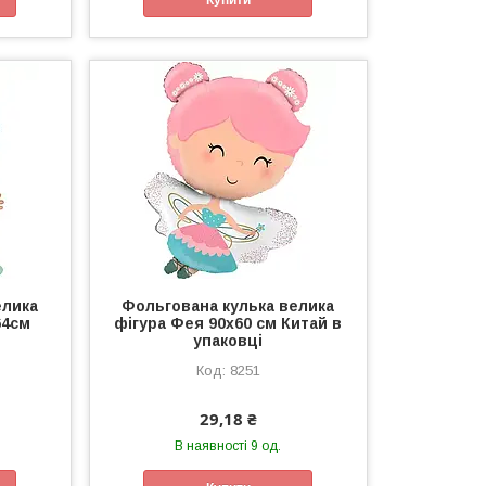
елика
Фольгована кулька велика
64см
фігура Фея 90х60 см Китай в
упаковці
8251
29,18 ₴
В наявності 9 од.