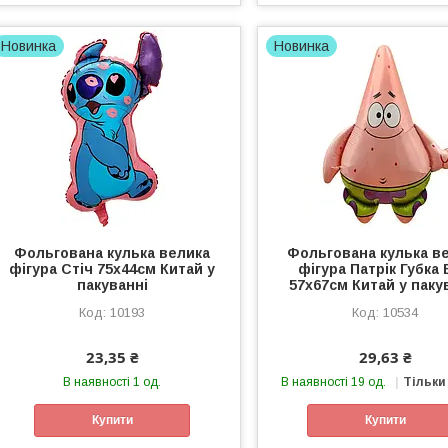
Новинка
Новинка
Фольгована кулька велика
Фольгована кулька в
фігура Стіч 75х44см Китай у
фігура Патрік Губка
пакуванні
57х67см Китай у паку
10193
10534
23,35 ₴
29,63 ₴
В наявності 1 од.
В наявності 19 од.
Тільки
Купити
Купити