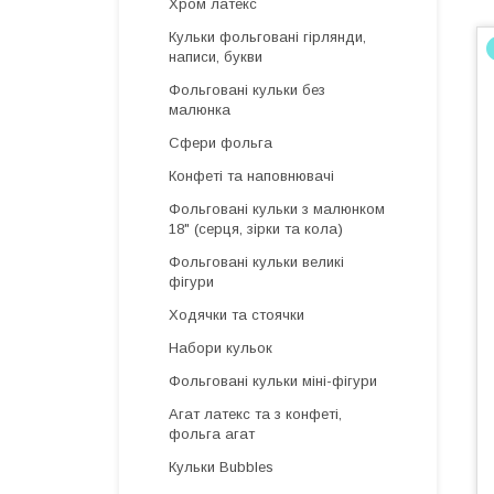
Хром латекс
Кульки фольговані гірлянди,
написи, букви
Фольговані кульки без
малюнка
Сфери фольга
Конфеті та наповнювачі
Фольговані кульки з малюнком
18" (серця, зірки та кола)
Фольговані кульки великі
фігури
Ходячки та стоячки
Набори кульок
Фольговані кульки міні-фігури
Агат латекс та з конфеті,
фольга агат
Кульки Bubbles