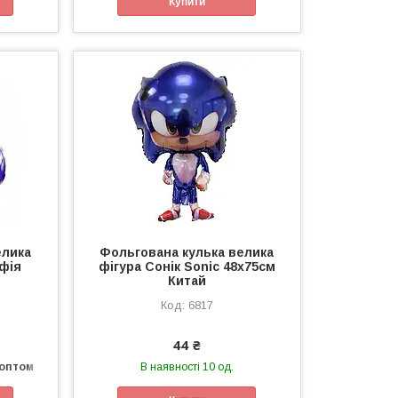
Купити
елика
Фольгована кулька велика
фія
фігура Сонік Soniс 48х75см
Китай
6817
44 ₴
 оптом
В наявності 10 од.