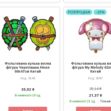
РОЗПРОДАЖ
–15%
Фольгована кулька велка
Фольгована кулька в
фігура Черепашка Нінзя
фігура My Melody 62
69х47см Китай
Китай
9146
9047
25,14 ₴
35,92 ₴
21,37 ₴
В наявності 18 од.
В наявності 21 од.
Тільки
Купити
Купити