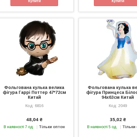
Купити
Купити
Фольгована кулька велика
Фольгована кулька в
фігура Гаррі Поттер 47*72см
фігура Принцеса Біло
Китай
94х63см Китай
6816
2049
48,04 ₴
35,02 ₴
В наявності 7 од.
Тільки оптом
В наявності 5 од.
Тільки