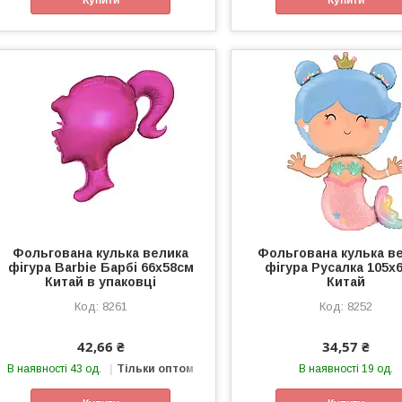
Фольгована кулька велика
Фольгована кулька в
фігура Barbie Барбі 66х58см
фігура Русалка 105х
Китай в упаковці
Китай
8261
8252
42,66 ₴
34,57 ₴
В наявності 43 од.
Тільки оптом
В наявності 19 од.