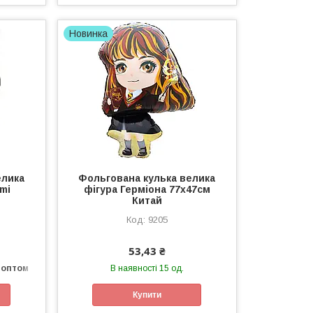
Новинка
елика
Фольгована кулька велика
mi
фігура Герміона 77х47см
Китай
9205
53,43 ₴
 оптом
В наявності 15 од.
Купити