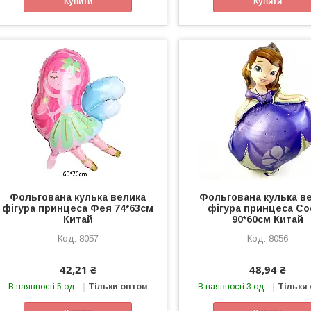
Купити
Купити
Фольгована кулька велика
Фольгована кулька в
фігура принцеса Фея 74*63см
фігура принцеса Со
Китай
90*60см Китай
8057
8056
42,21 ₴
48,94 ₴
В наявності 5 од.
Тільки оптом
В наявності 3 од.
Тільки