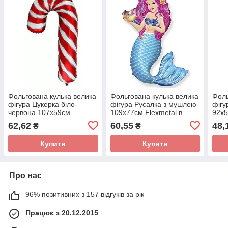
Фольгована кулька велика
Фольгована кулька велика
Фоль
фігура Цукерка біло-
фігура Русалка з мушлею
фігу
червона 107х59см
109х77см Flexmetal в
92х5
Flexmetal в упаковці
упаковці
упак
62,62
60,55
48,
₴
₴
Купити
Купити
Про нас
96% позитивних з 157 відгуків за рік
Працює з 20.12.2015