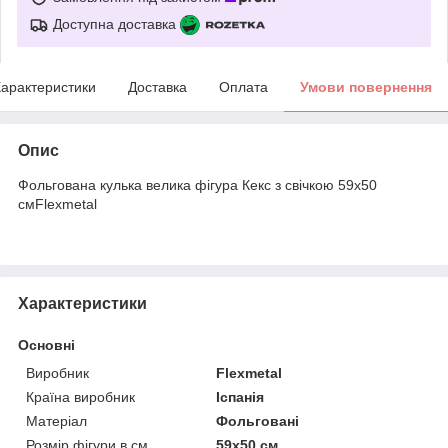
Доступна доставка
арактеристики
Доставка
Оплата
Умови повернення
Опис
Фольгована кулька велика фігура Кекс з свічкою 59х50
смFlexmetal
Характеристики
Основні
Виробник
Flexmetal
Країна виробник
Іспанія
Матеріал
Фольговані
Розмір фігури в см
59х50 см