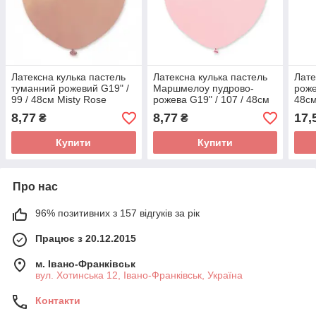
Латексна кулька пастель
Латексна кулька пастель
Лате
туманний рожевий G19" /
Маршмелоу пудрово-
роже
99 / 48см Misty Rose
рожева G19" / 107 / 48см
48см
Gemar
Marshmallow Powder Pink
Gem
8,77
8,77
17,
₴
₴
Gemar
Купити
Купити
Про нас
96% позитивних з 157 відгуків за рік
Працює з 20.12.2015
м. Івано-Франківськ
вул. Хотинська 12, Івано-Франківськ, Україна
Контакти