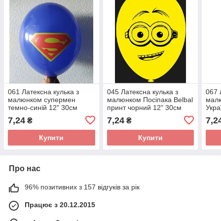
061 Латексна кулька з
045 Латексна кулька з
067 
малюнком супермен
малюнком Посіпака Belbal
мал
темно-синій 12" 30см
принт чорний 12" 30см
Укра
Belbal ТМ "Star"
002 ТМ Star
Belb
7,24
7,24
7,2
₴
₴
ТМ S
Купити
Купити
Про нас
96% позитивних з 157 відгуків за рік
Працює з 20.12.2015