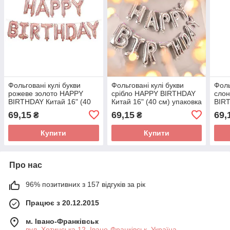
Фольговані кулі букви
Фольговані кулі букви
Фоль
рожеве золото HAPPY
срібло HAPPY BIRTHDAY
слон
BIRTHDAY Китай 16" (40
Китай 16" (40 см) упаковка
BIRT
см) упаковка
(40с
69,15
69,15
69,
₴
₴
Купити
Купити
Про нас
96% позитивних з 157 відгуків за рік
Працює з 20.12.2015
м. Івано-Франківськ
вул. Хотинська 12, Івано-Франківськ, Україна