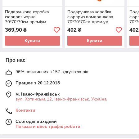
Подарункова коробка
Подарункова коробка
Пода
сюрприз чорна
сюрприз помаранчева
сюр
70*70*70см преміум
70*70*70см преміум
70*7
369,90
402
402
₴
₴
Купити
Купити
Про нас
96% позитивних з 157 відгуків за рік
Працює з 20.12.2015
м. Івано-Франківськ
вул. Хотинська 12, Івано-Франківськ, Україна
Контакти
Сьогодні вихідний
Показати весь графік роботи