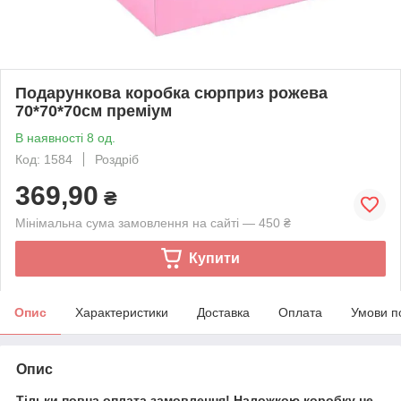
Подарункова коробка сюрприз рожева
70*70*70см преміум
В наявності 8 од.
Код: 1584
Роздріб
369,90
₴
Мінімальна сума замовлення на сайті — 450 ₴
Купити
Опис
Характеристики
Доставка
Оплата
Умови п
Опис
Тільки повна оплата замовлення! Наложкою коробку не