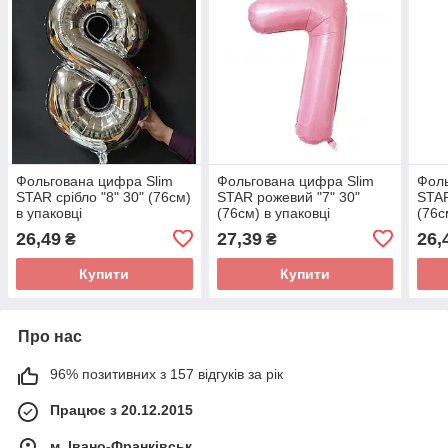
Фольгована цифра Slim
Фольгована цифра Slim
Фоль
STAR срібло "8" 30" (76см)
STAR рожевий "7" 30"
STAR
в упаковці
(76см) в упаковці
(76с
26,49
27,39
26,
₴
₴
Купити
Купити
Про нас
96% позитивних з 157 відгуків за рік
Працює з 20.12.2015
м. Івано-Франківськ