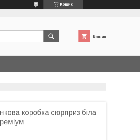
Кошик
Кошик
нкова коробка сюрприз біла
преміум