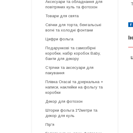
Аксесуари та обладнання для
Т
повітряних куль та фотозон
Товари для свята
Свічки для торта, бенгальські
вогні та холодні фонтани
І
Цифри фольга
Подарункові та самозбірні
коробки, набір коробок Baby,
Ц
банти для декору
Стрічки та аксесуари для
пакування
Плівка Oracal та дзеркальна +
написи, наклейки на фольгу та
коробки
Декор для фотозон
Шторки фольга 1*2метри та
декор для куль
Пір'я