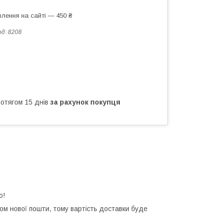
лення на сайті — 450 ₴
од:
8208
ротягом 15 днів
за рахунок покупця
о!
м нової пошти, тому вартість доставки буде