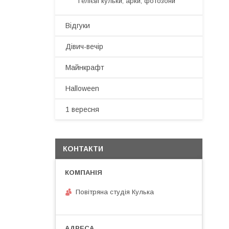
Гелієві кульки, арки, фотозони
Відгуки
Дівич-вечір
Майнкрафт
Halloween
1 вересня
КОНТАКТИ
Повітряна студія Кулька