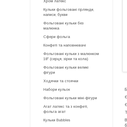
Хром латекс
Кульки фольговані гірлянди,
написи, букви
Фольговані кульки без
малюнка
Сфери фольга
Конфеті та наповнювачі
Фольговані кульки з малюнком
18" (серця, зірки та кола)
Фольговані кульки великі
фігури
Ходячки та стоячки
Набори кульок
Є
Фольговані кульки міні-фігури
Є
Агат латекс та з конфеті,
фольга агат
Т
В
Кульки Bubbles
б