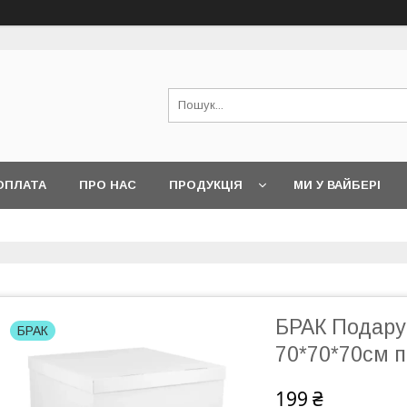
ОПЛАТА
ПРО НАС
ПРОДУКЦІЯ
МИ У ВАЙБЕРІ
БРАК Подару
БРАК
70*70*70см 
199 ₴