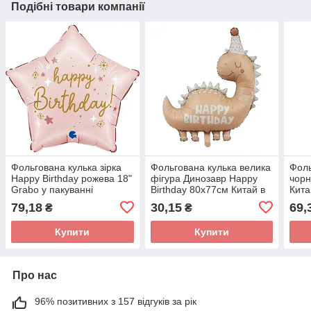
Подібні товари компанії
Фольгована кулька зірка
Фольгована кулька велика
Фоль
Happy Birthday рожева 18"
фігура Динозавр Happy
чор
Grabo у пакуванні
Birthday 80х77см Китай в
Кита
уп
79,18
30,15
69,
₴
₴
Купити
Купити
Про нас
96% позитивних з 157 відгуків за рік